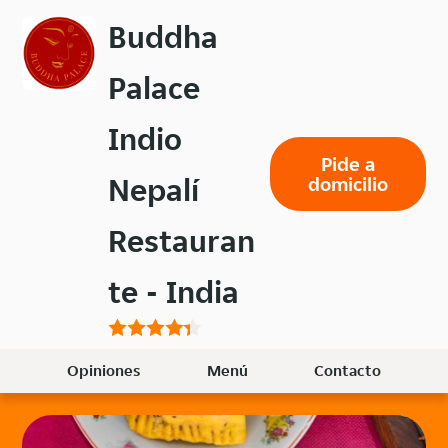
Volver
Buddha
al
menú
Palace
principal
Indio
Pide a
Nepalí
domicilio
Restauran
te - India
Opiniones
Menú
Contacto